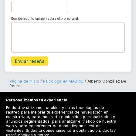
Escribe aquí tu opinión sobre el profesional:
Enviar reseña
Página de inicio
Psicólogo en MADRID
Alberto González De
Pedro
Personalizamos tu experiencia
En docfav utilizamos cookies y otras tecnologías de
rastreo para mejorar tu experiencia de navegación en
nuestra web, para mostrarte contenidos personalizados y
anuncios segmentados, para analizar el tráfico de nuestra
Registrarse
web y para comprender de donde llegan nuestros
visitantes. Si das tu consentimiento a continuación, docfav
Docfav
usará cookies y datos: