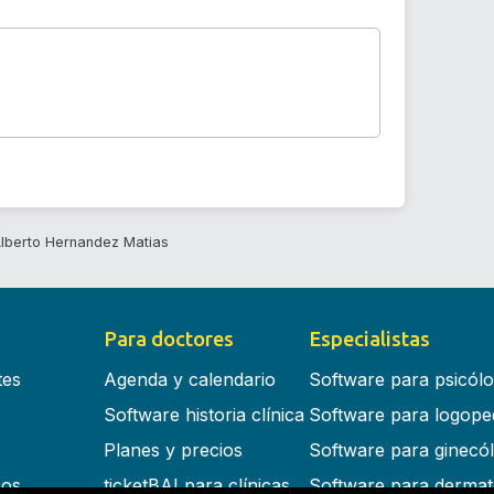
lberto Hernandez Matias
Para doctores
Especialistas
tes
Agenda y calendario
Software para psicól
Software historia clínica
Software para logope
Planes y precios
Software para ginecó
cos
ticketBAI para clínicas
Software para dermat