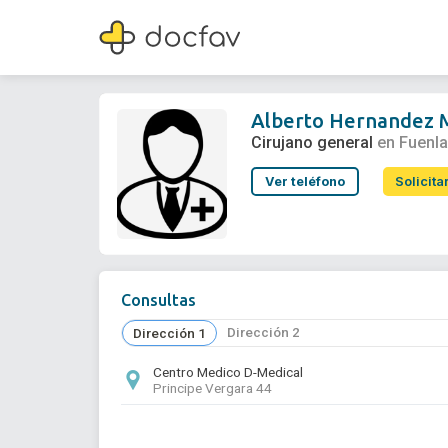
Alberto Hernandez Matias
Cirujano general
Alberto Hernandez 
Cirujano general
en Fuenl
Ver teléfono
Solicita
Consultas
Dirección 2
Dirección 1
Centro Medico D-Medical
Principe Vergara 44