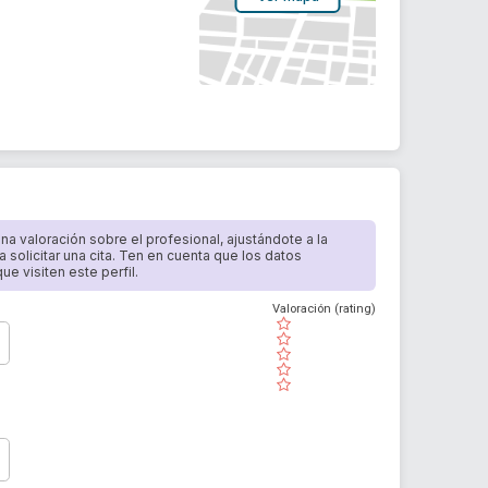
 una valoración sobre el profesional, ajustándote a la
a solicitar una cita. Ten en cuenta que los datos
e visiten este perfil.
Valoración (rating)
( )
( )
( )
( )
( )