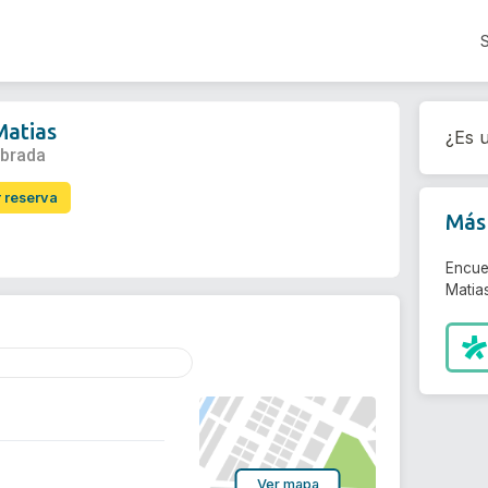
Matias
¿Es u
abrada
r reserva
Más 
Encue
Matias
Ver mapa