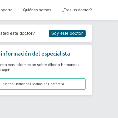
Soporte
Quiénes somos
¿Eres un doctor?
Reservar cita
sted este doctor?
Soy este doctor
información del especialista
ntra más información sobre Alberto Hernandez
 aquí:
Alberto Hernandez Matias en
Doctoralia