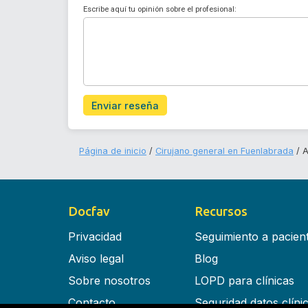
Escribe aquí tu opinión sobre el profesional:
Enviar reseña
Página de inicio
Cirujano general en Fuenlabrada
A
Docfav
Recursos
Privacidad
Seguimiento a pacien
Aviso legal
Blog
Sobre nosotros
LOPD para clínicas
Contacto
Seguridad datos clíni