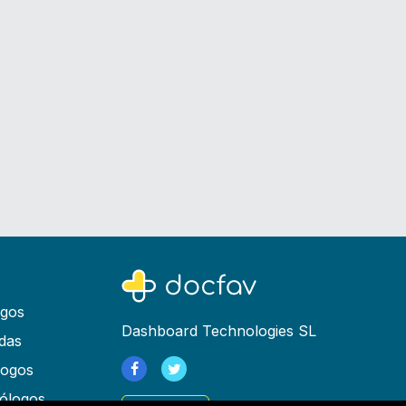
ogos
Dashboard Technologies SL
das
logos
ólogos