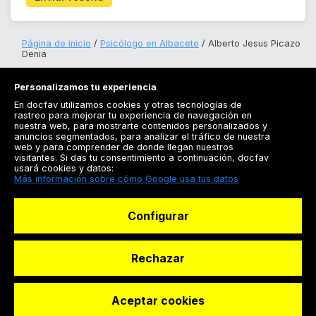
Página de inicio
Psicólogo en Albacete
Alberto Jesus Picazo
Denia
Personalizamos tu experiencia
En docfav utilizamos cookies y otras tecnologías de
rastreo para mejorar tu experiencia de navegación en
nuestra web, para mostrarte contenidos personalizados y
anuncios segmentados, para analizar el tráfico de nuestra
Registrarse
web y para comprender de donde llegan nuestros
visitantes. Si das tu consentimiento a continuación, docfav
Docfav
usará cookies y datos:
Más información sobre cómo Google usa tus datos
Recursos
Configurar
Para doctores
Especialistas
Rechazar
Aceptar cookies
© Dashboard Technologies S.L