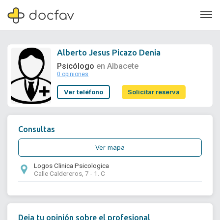
Alberto Jesus Picazo Denia
Psicólogo
en Albacete
0 opiniones
Soporte
Ver teléfono
Solicitar reserva
Quiénes somos
¿Eres un doctor?
Consultas
Ver mapa
Logos Clinica Psicologica
Calle Caldereros, 7 - 1. C
Deja tu opinión sobre el profesional