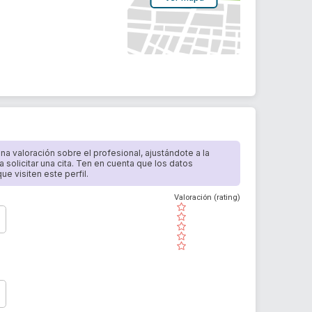
 una valoración sobre el profesional, ajustándote a la
a solicitar una cita. Ten en cuenta que los datos
e visiten este perfil.
Valoración (rating)
( )
( )
( )
( )
( )