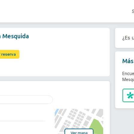
a Mesquida
¿Es u
r reserva
Más 
Encue
Mesqu
Ver mapa