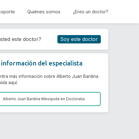
Soporte
Quiénes somos
¿Eres un doctor?
Reservar cita
sted este doctor?
Soy este doctor
información del especialista
ntra más información sobre Alberto Juan Bardina
ida aquí:
Alberto Juan Bardina Mesquida en
Doctoralia