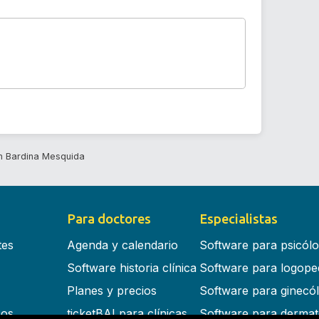
n Bardina Mesquida
Para doctores
Especialistas
tes
Agenda y calendario
Software para psicól
Software historia clínica
Software para logope
Planes y precios
Software para ginecó
cos
ticketBAI para clínicas
Software para dermat