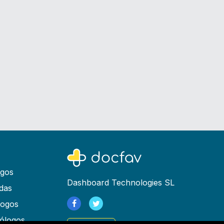
ogos
Dashboard Technologies SL
das
logos
ólogos