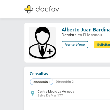
Alberto Juan Bardina Mesquida
Dentista
Alberto Juan Bardin
Dentista
en El Masnou
Ver teléfono
Solicita
Consultas
Dirección 2
Dirección 1
Centre Medic La Verneda
Selva De Mar 177