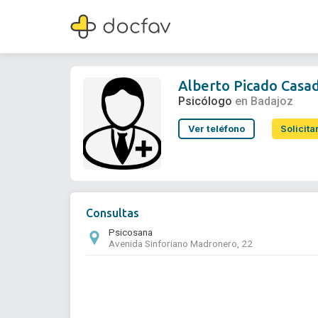
Alberto Picado Casado
Psicólogo
Alberto Picado Casa
Psicólogo
en Badajoz
Ver teléfono
Solicita
Consultas
Psicosana
Avenida Sinforiano Madronero, 22