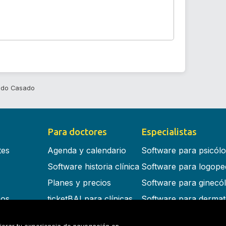
cado Casado
Para doctores
Especialistas
tes
Agenda y calendario
Software para psicól
Software historia clínica
Software para logope
Planes y precios
Software para ginecó
cos
ticketBAI para clínicas
Software para dermat
s en la nube
Software para dentist