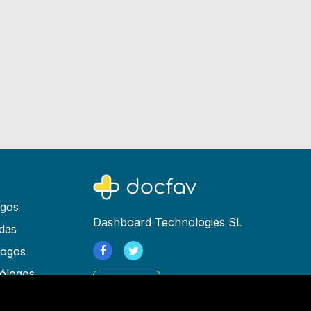
ogos
Dashboard Technologies SL
das
logos
ólogos
Registrarse
as