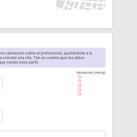
 una valoración sobre el profesional, ajustándote a la
a solicitar una cita. Ten en cuenta que los datos
e visiten este perfil.
Valoración (rating)
( )
( )
( )
( )
( )