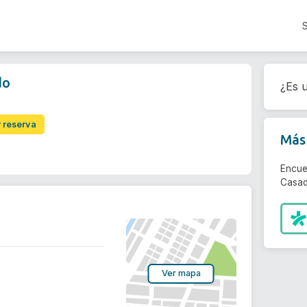
do
¿Es u
r reserva
Más 
Encue
Casad
Ver mapa