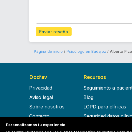
Enviar reseña
Página de inicio
Psicólogo en Badajoz
Alberto Pi
Docfav
Recursos
Privacidad
Seguimiento a pacien
Aviso legal
Blog
Sobre nosotros
LOPD para clínicas
Contacto
Seguridad datos clíni
Personalizamos tu experiencia
Términos y condiciones
Software para clínica