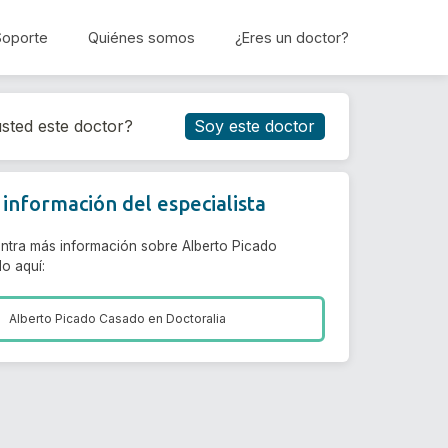
Soporte
Quiénes somos
¿Eres un doctor?
Reservar cita
sted este doctor?
Soy este doctor
información del especialista
ntra más información sobre Alberto Picado
o aquí:
Alberto Picado Casado en
Doctoralia