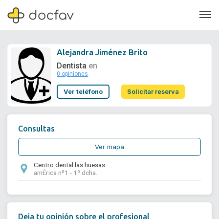
Alejandra Jiménez Brito
Dentista
en
0 opiniones
Soporte
Ver teléfono
Solicitar reserva
Quiénes somos
¿Eres un doctor?
Consultas
Ver mapa
Centro dental las huesas
amÉrica nº1 - 1º dcha.
Deja tu opinión sobre el profesional