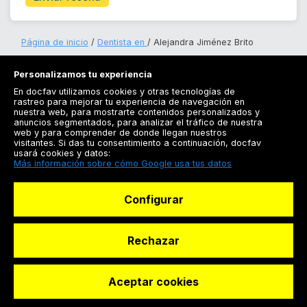
Página de inicio
Dentista en
Alejandra Jiménez Brito
Personalizamos tu experiencia
En docfav utilizamos cookies y otras tecnologías de
rastreo para mejorar tu experiencia de navegación en
nuestra web, para mostrarte contenidos personalizados y
anuncios segmentados, para analizar el tráfico de nuestra
Registrarse
web y para comprender de donde llegan nuestros
visitantes. Si das tu consentimiento a continuación, docfav
Docfav
usará cookies y datos:
Más información sobre cómo Google usa tus datos
Recursos
Configurar
Para doctores
Especialistas
Rechazar
Aceptar cookies
© Dashboard Technologies S.L
Solicitar reserva