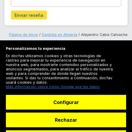
Enviar reseña
Página de inicio
Dentista en Almería
Alejandro Caba Calvache
Personalizamos tu experiencia
En docfav utilizamos cookies y otras tecnologías de
rastreo para mejorar tu experiencia de navegación en
nuestra web, para mostrarte contenidos personalizados y
anuncios segmentados, para analizar el tráfico de nuestra
Registrarse
web y para comprender de donde llegan nuestros
visitantes. Si das tu consentimiento a continuación, docfav
Docfav
usará cookies y datos:
Más información sobre cómo Google usa tus datos
Recursos
Configurar
Para doctores
Especialistas
Rechazar