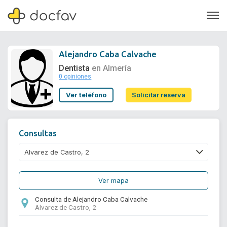
Alejandro Caba Calvache
Dentista
en Almería
0 opiniones
Soporte
Ver teléfono
Solicitar reserva
Quiénes somos
¿Eres un doctor?
Consultas
Ver mapa
Consulta de Alejandro Caba Calvache
Alvarez de Castro, 2