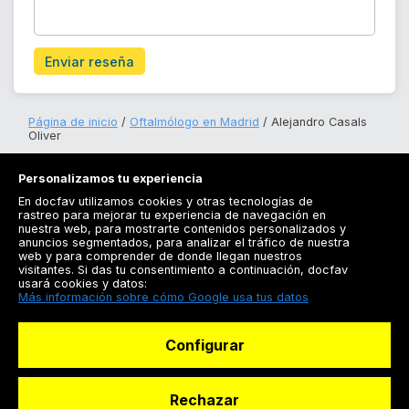
Enviar reseña
Página de inicio
Oftalmólogo en Madrid
Alejandro Casals
Oliver
Personalizamos tu experiencia
En docfav utilizamos cookies y otras tecnologías de
rastreo para mejorar tu experiencia de navegación en
nuestra web, para mostrarte contenidos personalizados y
anuncios segmentados, para analizar el tráfico de nuestra
Registrarse
web y para comprender de donde llegan nuestros
visitantes. Si das tu consentimiento a continuación, docfav
Docfav
usará cookies y datos:
Más información sobre cómo Google usa tus datos
Recursos
Configurar
Para doctores
Especialistas
Rechazar