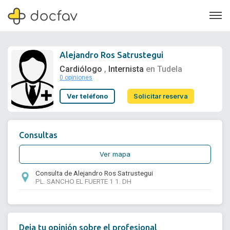
Alejandro Ros Satrustegui
Cardiólogo
Internista
en Tudela
,
0 opiniones
Soporte
Ver teléfono
Solicitar reserva
Quiénes somos
¿Eres un doctor?
Consultas
Ver mapa
Consulta de Alejandro Ros Satrustegui
PL. SANCHO EL FUERTE 1 1. DH
Deja tu opinión sobre el profesional