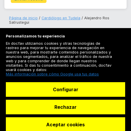
Página de inicio
Cardiólogo en Tudela
Alejandro Ros
Satrustegui
Personalizamos tu experiencia
En docfav utilizamos cookies y otras tecnologías de
rastreo para mejorar tu experiencia de navegación en
nuestra web, para mostrarte contenidos personalizados y
anuncios segmentados, para analizar el tráfico de nuestra
Registrarse
web y para comprender de donde llegan nuestros
visitantes. Si das tu consentimiento a continuación, docfav
Docfav
usará cookies y datos:
Más información sobre cómo Google usa tus datos
Recursos
Configurar
Para doctores
Especialistas
Rechazar
Aceptar cookies
© Dashboard Technologies S.L