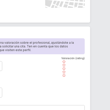
 una valoración sobre el profesional, ajustándote a la
a solicitar una cita. Ten en cuenta que los datos
e visiten este perfil.
Valoración (rating)
( )
( )
( )
( )
( )