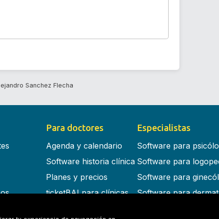
lejandro Sanchez Flecha
Para doctores
Especialistas
tes
Agenda y calendario
Software para psicól
Software historia clínica
Software para logope
Planes y precios
Software para ginecó
cos
ticketBAI para clínicas
Software para dermat
s en la nube
Software para dentist