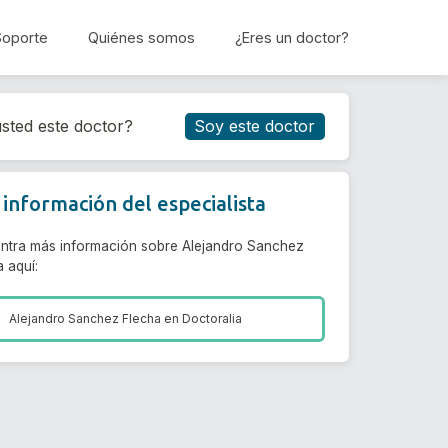
Soporte
Quiénes somos
¿Eres un doctor?
Reservar cita
sted este doctor?
Soy este doctor
información del especialista
ntra más información sobre Alejandro Sanchez
 aquí:
Alejandro Sanchez Flecha en
Doctoralia