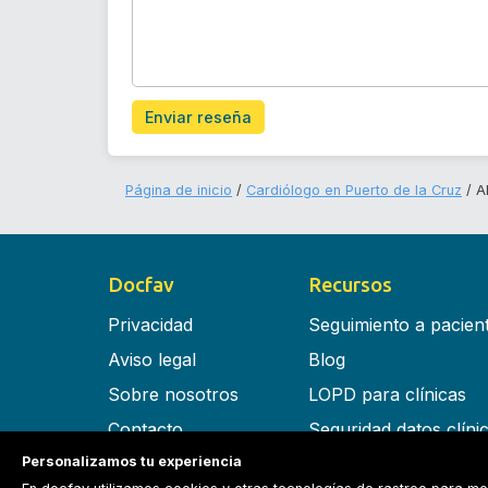
Enviar reseña
Página de inicio
Cardiólogo en Puerto de la Cruz
A
Docfav
Recursos
Privacidad
Seguimiento a pacien
Aviso legal
Blog
Sobre nosotros
LOPD para clínicas
Contacto
Seguridad datos clíni
Personalizamos tu experiencia
Términos y condiciones
Software para clínica