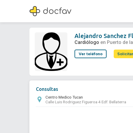
Alejandro Sanchez Flecha
Cardiólogo
Alejandro Sanchez F
Cardiólogo
en Puerto de l
Ver teléfono
Solicita
Consultas
Centro Medico Tucan
Calle Luis Rodriguez Figueroa 4 Edf. Bellaterra