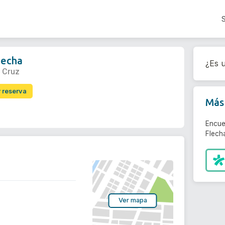
lecha
¿Es u
a Cruz
r reserva
Más 
Encue
Flecha
Ver mapa