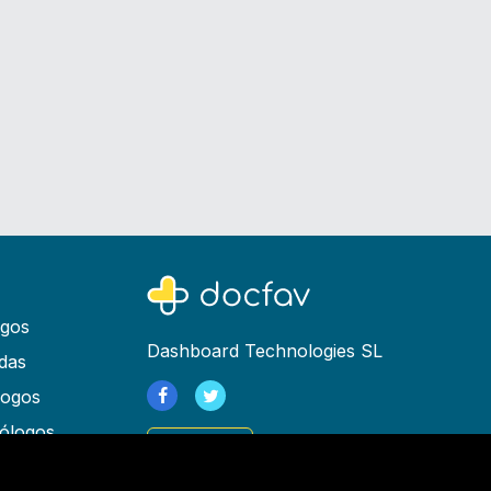
ogos
Dashboard Technologies SL
das
logos
ólogos
Registrarse
as