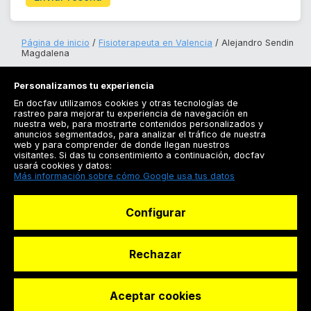
Página de inicio
Fisioterapeuta en Valencia
Alejandro Sendin
Magdalena
Personalizamos tu experiencia
En docfav utilizamos cookies y otras tecnologías de
rastreo para mejorar tu experiencia de navegación en
nuestra web, para mostrarte contenidos personalizados y
anuncios segmentados, para analizar el tráfico de nuestra
Registrarse
web y para comprender de donde llegan nuestros
visitantes. Si das tu consentimiento a continuación, docfav
Docfav
usará cookies y datos:
Más información sobre cómo Google usa tus datos
Recursos
Configurar
Para doctores
Especialistas
Rechazar
Aceptar cookies
© Dashboard Technologies S.L