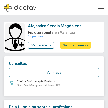
Alejandro Sendin Magdalena
Fisioterapeuta
en Valencia
0 opiniones
Soporte
Ver teléfono
Solicitar reserva
Quiénes somos
¿Eres un doctor?
Consultas
Ver mapa
Clinica Fisioterapia Bodyon
Gran Via Marques del Turia, 82
Deja tu opinión sobre el profesional