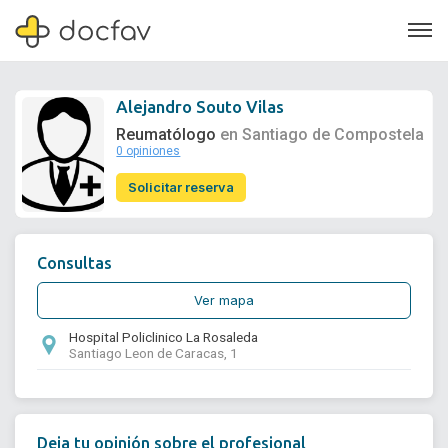
Alejandro Souto Vilas
Reumatólogo
en Santiago de Compostela
0 opiniones
Soporte
Solicitar reserva
Quiénes somos
¿Eres un doctor?
Consultas
Ver mapa
Hospital Policlinico La Rosaleda
Santiago Leon de Caracas, 1
Deja tu opinión sobre el profesional