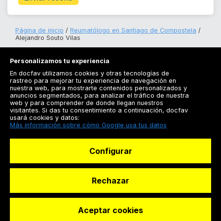
Página de inicio
Reumatólogo en Santiago de Compostela
Alejandro Souto Vilas
Personalizamos tu experiencia
En docfav utilizamos cookies y otras tecnologías de
rastreo para mejorar tu experiencia de navegación en
nuestra web, para mostrarte contenidos personalizados y
anuncios segmentados, para analizar el tráfico de nuestra
Registrarse
web y para comprender de donde llegan nuestros
visitantes. Si das tu consentimiento a continuación, docfav
Docfav
usará cookies y datos:
Más información sobre cómo Google usa tus datos
Recursos
Configurar
Para doctores
Especialistas
Rechazar
Aceptar cookies
© Dashboard Technologies S.L