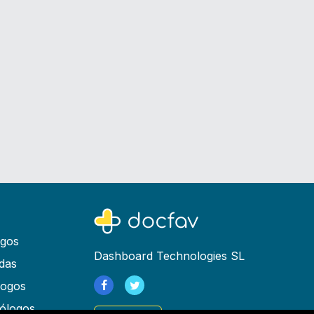
ogos
Dashboard Technologies SL
das
logos
ólogos