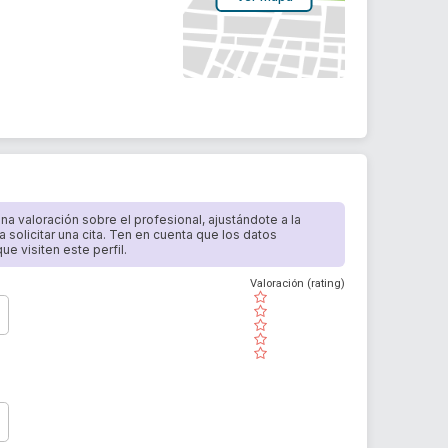
 una valoración sobre el profesional, ajustándote a la
a solicitar una cita. Ten en cuenta que los datos
e visiten este perfil.
Valoración (rating)
( )
( )
( )
( )
( )