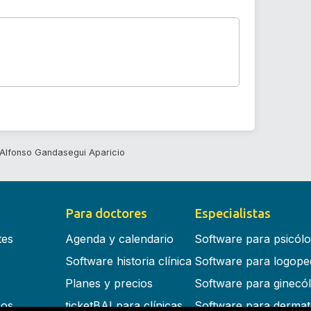
Alfonso Gandasegui Aparicio
Para doctores
Especialistas
tes
Agenda y calendario
Software para psicól
Software historia clínica
Software para logope
Planes y precios
Software para ginecó
cos
ticketBAI para clínicas
Software para dermat