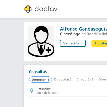
Alfonso Gandasegui Aparicio
Ginecólogo
Alfonso Gandasegui 
Ginecólogo
en Boadilla de
Ver teléfono
Solicita
Consultas
Dirección 2
Dirección 3
Direc
Dirección 1
Betasalud
lonja de la seda