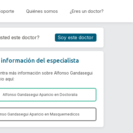
Soporte
Quiénes somos
¿Eres un doctor?
Reservar cita
sted este doctor?
Soy este doctor
información del especialista
ntra más información sobre Alfonso Gandasegui
io aquí:
Alfonso Gandasegui Aparicio en
Doctoralia
onso Gandasegui Aparicio en
Masquemedicos