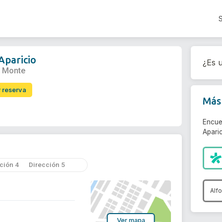
Aparicio
¿Es u
l Monte
r reserva
Más 
Encue
Aparic
ción 4
Dirección 5
Alf
Ver mapa