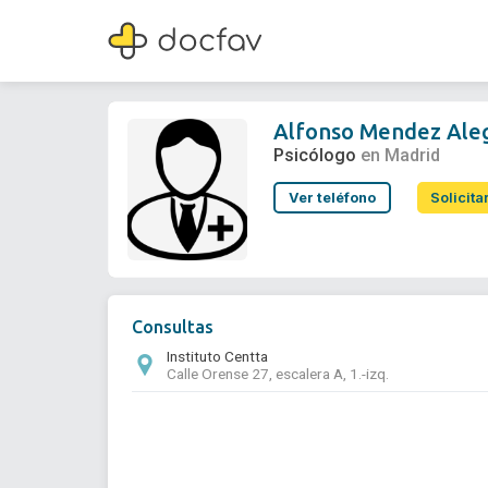
Alfonso Mendez Alegre
Psicólogo
Alfonso Mendez Ale
Psicólogo
en Madrid
Ver teléfono
Solicita
Consultas
Instituto Centta
Calle Orense 27, escalera A, 1.-izq.