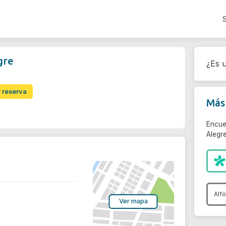
gre
¿Es u
r reserva
Más 
Encue
Alegre
Alf
Ver mapa