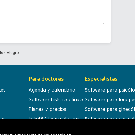
dez Alegre
Para doctores
Especialistas
tes
Agenda y calendario
Software para psicól
Software historia clínica
Software para logope
Planes y precios
Software para ginecó
cos
ticketBAI para clínicas
Software para dermat
s en la nube
Software para dentist