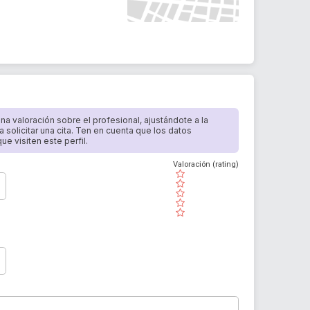
 una valoración sobre el profesional, ajustándote a la
a solicitar una cita. Ten en cuenta que los datos
e visiten este perfil.
Valoración (rating)
( )
( )
( )
( )
( )