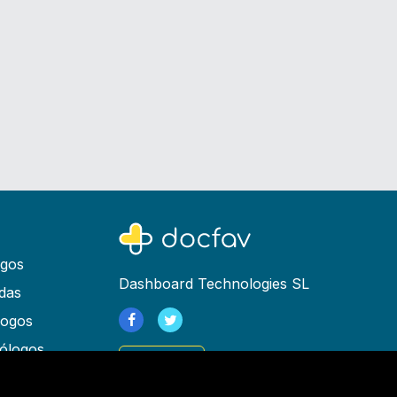
ogos
Dashboard Technologies SL
das
logos
ólogos
Registrarse
as