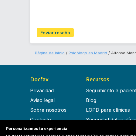
Enviar reseña
Página de inicio
Psicólogo en Madrid
Alfonso Men
Docfav
Recursos
Privacidad
Seguimiento a pacien
Aviso legal
Blog
Sobre nosotros
LOPD para clínicas
Contacto
Seguridad datos clíni
Personalizamos tu experiencia
Términos y condiciones
Software para clínica