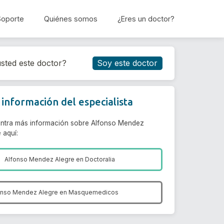
Soporte
Quiénes somos
¿Eres un doctor?
Reservar cita
sted este doctor?
Soy este doctor
información del especialista
ntra más información sobre Alfonso Mendez
 aquí:
Alfonso Mendez Alegre en
Doctoralia
onso Mendez Alegre en
Masquemedicos