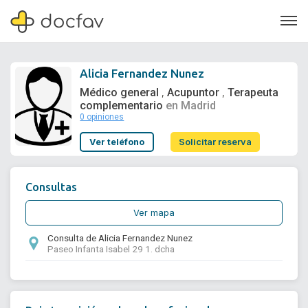
Alicia Fernandez Nunez
Médico general
Acupuntor
Terapeuta
,
,
complementario
en Madrid
0 opiniones
Soporte
Ver teléfono
Solicitar reserva
Quiénes somos
¿Eres un doctor?
Consultas
Ver mapa
Consulta de Alicia Fernandez Nunez
Paseo Infanta Isabel 29 1. dcha