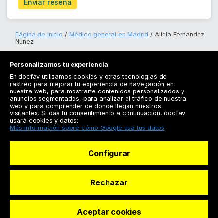
Enviar reseña
Página de inicio
Médico general en Madrid
Alicia Fernandez
Nunez
Personalizamos tu experiencia
En docfav utilizamos cookies y otras tecnologías de
rastreo para mejorar tu experiencia de navegación en
nuestra web, para mostrarte contenidos personalizados y
anuncios segmentados, para analizar el tráfico de nuestra
Registrarse
web y para comprender de donde llegan nuestros
visitantes. Si das tu consentimiento a continuación, docfav
Docfav
usará cookies y datos:
Más información sobre cómo Google usa tus datos
Recursos
Configurar
Para doctores
Especialistas
Rechazar
Aceptar cookies
© Dashboard Technologies S.L