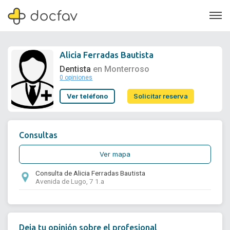
Alicia Ferradas Bautista
Dentista
en Monterroso
0 opiniones
Soporte
Ver teléfono
Solicitar reserva
Quiénes somos
¿Eres un doctor?
Consultas
Ver mapa
Consulta de Alicia Ferradas Bautista
Avenida de Lugo, 7 1.a
Deja tu opinión sobre el profesional