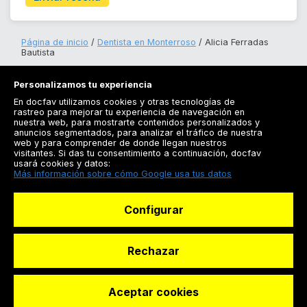
Página de inicio
Dentista en Monterroso
Alicia Ferradas
Bautista
Personalizamos tu experiencia
En docfav utilizamos cookies y otras tecnologías de
rastreo para mejorar tu experiencia de navegación en
nuestra web, para mostrarte contenidos personalizados y
anuncios segmentados, para analizar el tráfico de nuestra
Registrarse
web y para comprender de donde llegan nuestros
visitantes. Si das tu consentimiento a continuación, docfav
Docfav
usará cookies y datos:
Más información sobre cómo Google usa tus datos
Recursos
Configurar
Para doctores
Especialistas
Rechazar
Aceptar cookies
© Dashboard Technologies S.L