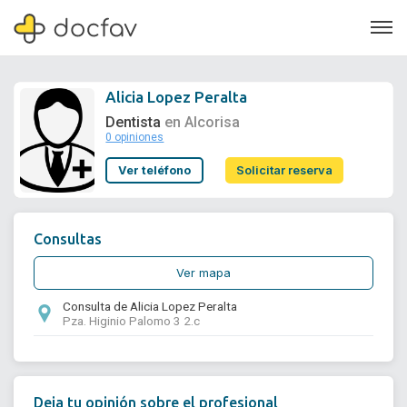
Alicia Lopez Peralta
Dentista
en Alcorisa
0 opiniones
Soporte
Ver teléfono
Solicitar reserva
Quiénes somos
¿Eres un doctor?
Consultas
Ver mapa
Consulta de Alicia Lopez Peralta
Pza. Higinio Palomo 3 2.c
Deja tu opinión sobre el profesional