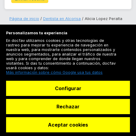
Página de inicio
Dentista en Alcorisa
Alicia Lopez Peralta
Personalizamos tu experiencia
En docfav utilizamos cookies y otras tecnologías de
rastreo para mejorar tu experiencia de navegación en
nuestra web, para mostrarte contenidos personalizados y
anuncios segmentados, para analizar el tráfico de nuestra
Registrarse
web y para comprender de donde llegan nuestros
visitantes. Si das tu consentimiento a continuación, docfav
Docfav
usará cookies y datos:
Más información sobre cómo Google usa tus datos
Recursos
Configurar
Para doctores
Especialistas
Rechazar
Aceptar cookies
© Dashboard Technologies S.L
Solicitar reserva