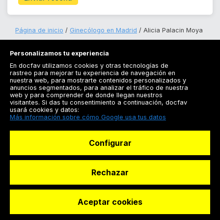
Página de inicio
Ginecólogo en Madrid
Alicia Palacin Moya
Personalizamos tu experiencia
En docfav utilizamos cookies y otras tecnologías de
rastreo para mejorar tu experiencia de navegación en
nuestra web, para mostrarte contenidos personalizados y
anuncios segmentados, para analizar el tráfico de nuestra
Registrarse
web y para comprender de donde llegan nuestros
visitantes. Si das tu consentimiento a continuación, docfav
Docfav
usará cookies y datos:
Más información sobre cómo Google usa tus datos
Recursos
Configurar
Para doctores
Especialistas
Rechazar
Aceptar cookies
© Dashboard Technologies S.L
Solicitar reserva