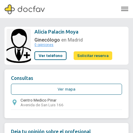
Alicia Palacin Moya
Ginecólogo
en Madrid
0 opiniones
Soporte
Ver teléfono
Solicitar reserva
Quiénes somos
¿Eres un doctor?
Consultas
Ver mapa
Centro Medico Pinar
Avenida de San Luis 166
Deja tu opinión sobre el profesional