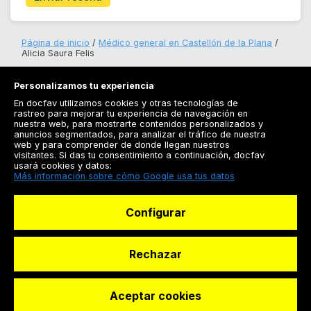
Página de inicio
Médico general en Castellón de la Plana
Alicia Saura Felis
Personalizamos tu experiencia
En docfav utilizamos cookies y otras tecnologías de
rastreo para mejorar tu experiencia de navegación en
nuestra web, para mostrarte contenidos personalizados y
anuncios segmentados, para analizar el tráfico de nuestra
Registrarse
web y para comprender de donde llegan nuestros
visitantes. Si das tu consentimiento a continuación, docfav
Docfav
usará cookies y datos:
Más información sobre cómo Google usa tus datos
Recursos
Configurar
Para doctores
Especialistas
Rechazar
Aceptar cookies
© Dashboard Technologies S.L