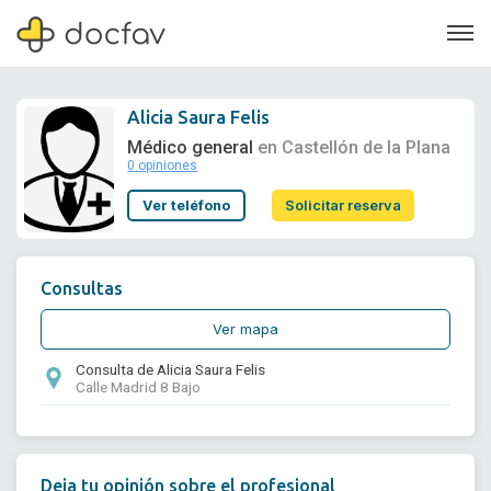
Alicia Saura Felis
Médico general
en Castellón de la Plana
0 opiniones
Soporte
Ver teléfono
Solicitar reserva
Quiénes somos
¿Eres un doctor?
Consultas
Ver mapa
Consulta de Alicia Saura Felis
Calle Madrid 8 Bajo
Deja tu opinión sobre el profesional