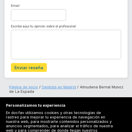
Email
Escribe aquí tu opinión sobre el profesional:
Enviar reseña
Página de inicio
Dentista en Madrid
Almudena Bernal Munoz
de La Espada
Personalizamos tu experiencia
En docfav utilizamos cookies y otras tecnologías de
rastreo para mejorar tu experiencia de navegación en
nuestra web, para mostrarte contenidos personalizados y
anuncios segmentados, para analizar el tráfico de nuestra
Registrarse
web y para comprender de donde llegan nuestros