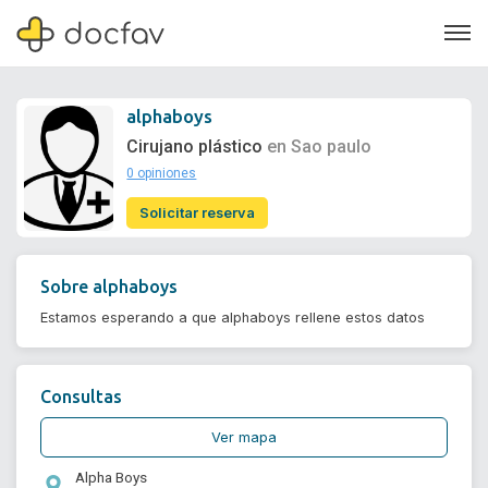
alphaboys
Cirujano plástico
en Sao paulo
0 opiniones
Soporte
Solicitar reserva
Quiénes somos
¿Eres un doctor?
Sobre
alphaboys
Estamos esperando a que alphaboys rellene estos datos
Consultas
Ver mapa
Alpha Boys