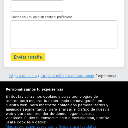
Escribe aquí tu opinión sobre el profesional:
Enviar reseña
Página de inicio
Cirujano plástico en Sao paulo
alphaboys
Personalizamos tu experiencia
En docfav utilizamos cookies y otras tecnologías de
rastreo para mejorar tu experiencia de navegación en
nuestra web, para mostrarte contenidos personalizados y
anuncios segmentados, para analizar el tráfico de nuestra
Registrarse
web y para comprender de donde llegan nuestros
visitantes. Si das tu consentimiento a continuación, docfav
Docfav
usará cookies y datos:
Más información sobre cómo Google usa tus datos