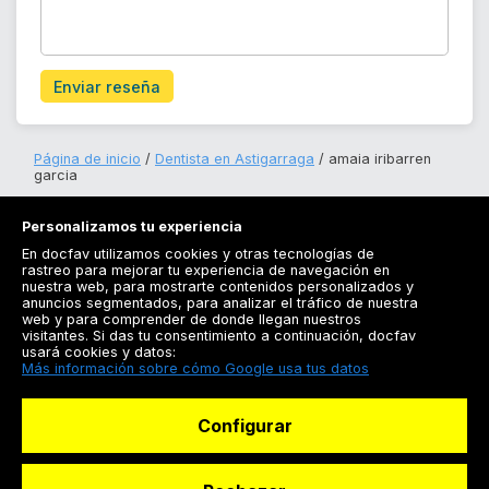
Enviar reseña
Página de inicio
Dentista en Astigarraga
amaia iribarren
garcia
Personalizamos tu experiencia
En docfav utilizamos cookies y otras tecnologías de
rastreo para mejorar tu experiencia de navegación en
nuestra web, para mostrarte contenidos personalizados y
anuncios segmentados, para analizar el tráfico de nuestra
Registrarse
web y para comprender de donde llegan nuestros
visitantes. Si das tu consentimiento a continuación, docfav
Docfav
usará cookies y datos:
Más información sobre cómo Google usa tus datos
Recursos
Configurar
Para doctores
Especialistas