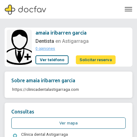
amaia iribarren garcia
Dentista
en Astigarraga
0 opiniones
Soporte
Ver teléfono
Solicitar reserva
Quiénes somos
¿Eres un doctor?
Sobre
amaia iribarren garcia
 https://clinicadentalastigarraga.com 
Consultas
Ver mapa
Clínica dental Astigarraga