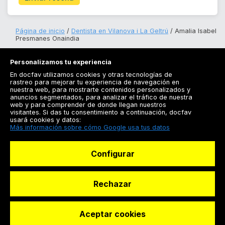
Página de inicio
Dentista en Vilanova i La Geltrú
Amalia Isabel
Presmanes Onaindia
Personalizamos tu experiencia
En docfav utilizamos cookies y otras tecnologías de
rastreo para mejorar tu experiencia de navegación en
nuestra web, para mostrarte contenidos personalizados y
anuncios segmentados, para analizar el tráfico de nuestra
Registrarse
web y para comprender de donde llegan nuestros
visitantes. Si das tu consentimiento a continuación, docfav
Docfav
usará cookies y datos:
Más información sobre cómo Google usa tus datos
Recursos
Configurar
Para doctores
Especialistas
Rechazar
Aceptar cookies
© Dashboard Technologies S.L