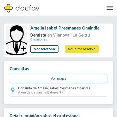
Amalia Isabel Presmanes Onaindia
Dentista
en Vilanova i La Geltrú
0 opiniones
Soporte
Ver teléfono
Solicitar reserva
Quiénes somos
¿Eres un doctor?
Consultas
Ver mapa
Consulta de Amalia Isabel Presmanes Onaindia
Avenida de Jaume Balmes 17
Deja tu opinión sobre el profesional