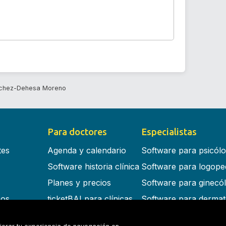
nchez-Dehesa Moreno
Para doctores
Especialistas
tes
Agenda y calendario
Software para psicól
Software historia clínica
Software para logope
Planes y precios
Software para ginecó
cos
ticketBAI para clínicas
Software para dermat
s en la nube
Software para dentist