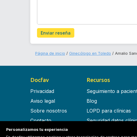
Enviar reseña
Página de inicio
Ginecólogo en Toledo
Amalio Sa
Docfav
Recursos
Privacidad
Seguimiento a pacien
Aviso legal
Blog
Sobre nosotros
LOPD para clínicas
Contacto
Seguridad datos clíni
Personalizamos tu experiencia
Términos y condiciones
Software para clínica