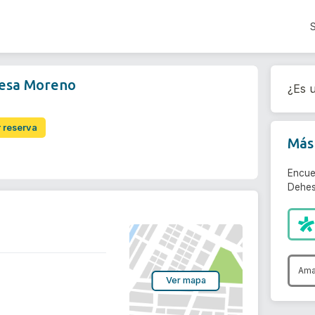
esa Moreno
¿Es u
r reserva
Más 
Encue
Dehes
Ama
Ver mapa