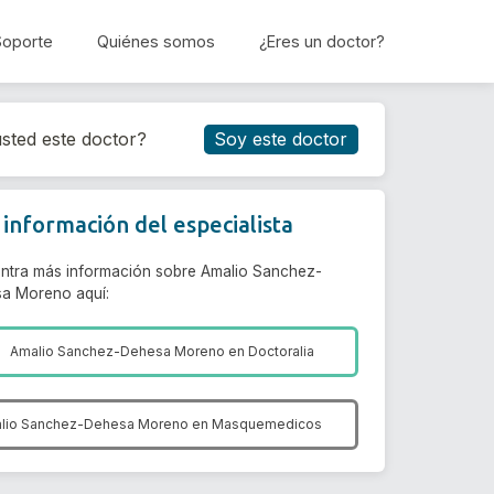
Soporte
Quiénes somos
¿Eres un doctor?
Reservar cita
sted este doctor?
Soy este doctor
información del especialista
ntra más información sobre Amalio Sanchez-
a Moreno aquí:
Amalio Sanchez-Dehesa Moreno en
Doctoralia
lio Sanchez-Dehesa Moreno en
Masquemedicos