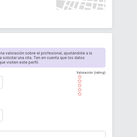
 una valoración sobre el profesional, ajustándote a la
a solicitar una cita. Ten en cuenta que los datos
e visiten este perfil.
Valoración (rating)
( )
( )
( )
( )
( )