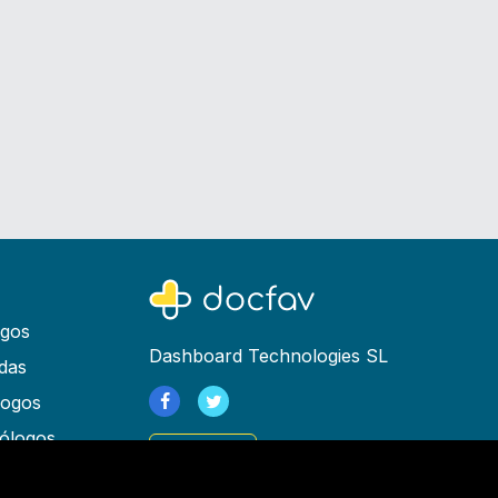
ogos
Dashboard Technologies SL
das
logos
ólogos
Registrarse
as