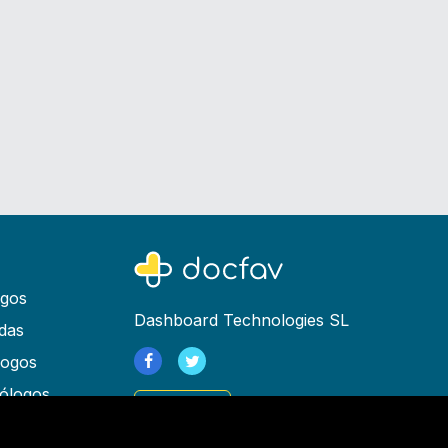
ogos
Dashboard Technologies SL
das
logos
ólogos
Registrarse
as