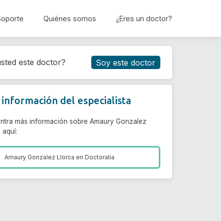
Soporte
Quiénes somos
¿Eres un doctor?
Reservar cita
sted este doctor?
Soy este doctor
información del especialista
ntra más información sobre Amaury Gonzalez
 aquí:
Amaury Gonzalez Llorca en
Doctoralia