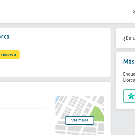
orca
¿Es u
r reserva
Más 
Encue
Llorca
Ver mapa