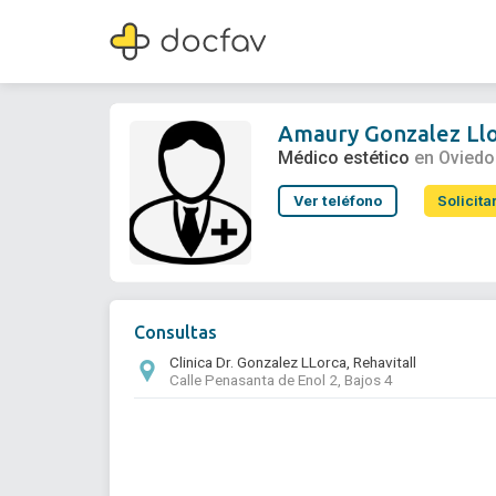
Amaury Gonzalez Llorca
Médico estético
Amaury Gonzalez Ll
Médico estético
en Oviedo
Ver teléfono
Solicita
Consultas
Clinica Dr. Gonzalez LLorca, Rehavitall
Calle Penasanta de Enol 2, Bajos 4