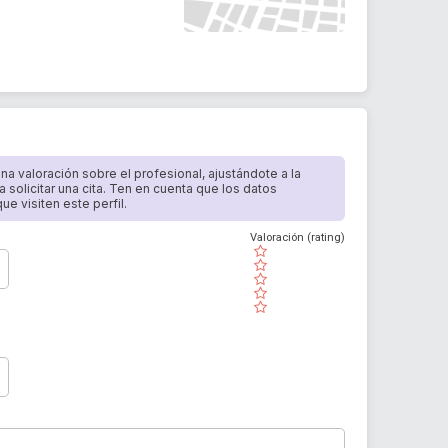
 una valoración sobre el profesional, ajustándote a la
a solicitar una cita. Ten en cuenta que los datos
e visiten este perfil.
Valoración (rating)
( )
( )
( )
( )
( )