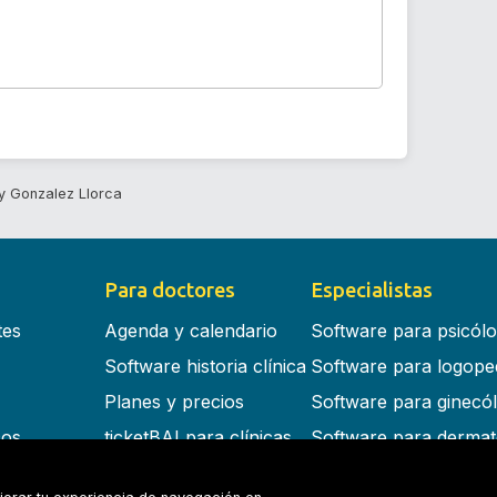
 Gonzalez Llorca
Para doctores
Especialistas
tes
Agenda y calendario
Software para psicól
Software historia clínica
Software para logope
Planes y precios
Software para ginecó
cos
ticketBAI para clínicas
Software para dermat
s en la nube
Software para dentist