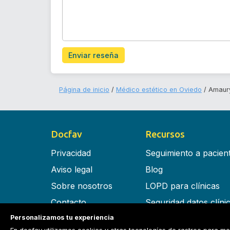
Enviar reseña
Página de inicio
Médico estético en Oviedo
Amaury
Docfav
Recursos
Privacidad
Seguimiento a pacien
Aviso legal
Blog
Sobre nosotros
LOPD para clínicas
Contacto
Seguridad datos clíni
Personalizamos tu experiencia
Términos y condiciones
Software para clínica