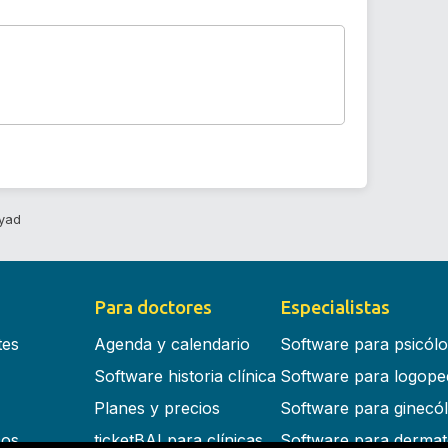
iyad
Para doctores
Especialistas
tes
Agenda y calendario
Software para psicól
Software historia clínica
Software para logope
Planes y precios
Software para ginecó
cos
ticketBAI para clínicas
Software para dermat