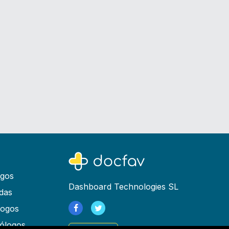
ogos
Dashboard Technologies SL
das
logos
ólogos