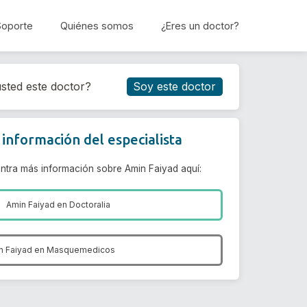
Soporte
Quiénes somos
¿Eres un doctor?
Reservar cita
sted este doctor?
Soy este doctor
información del especialista
ntra más información sobre Amin Faiyad aquí:
Amin Faiyad en
Doctoralia
n Faiyad en
Masquemedicos