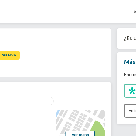
¿Es u
r reserva
Más 
Encue
Ami
Ver mapa