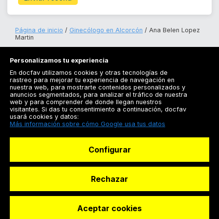
Página de inicio
Ginecólogo en Alcorcón
Ana Belen Lopez
Martin
Personalizamos tu experiencia
En docfav utilizamos cookies y otras tecnologías de
rastreo para mejorar tu experiencia de navegación en
nuestra web, para mostrarte contenidos personalizados y
anuncios segmentados, para analizar el tráfico de nuestra
Registrarse
web y para comprender de donde llegan nuestros
visitantes. Si das tu consentimiento a continuación, docfav
Docfav
usará cookies y datos:
Más información sobre cómo Google usa tus datos
Recursos
Configurar
Para doctores
Especialistas
Rechazar
Aceptar cookies
© Dashboard Technologies S.L