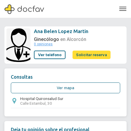
Ana Belen Lopez Martin
Ginecólogo
en Alcorcón
0 opiniones
Soporte
Ver teléfono
Solicitar reserva
Quiénes somos
¿Eres un doctor?
Consultas
Ver mapa
Hospital Quironsalud Sur
Calle Estambul, 30
Deja tu opinión sobre el profesional