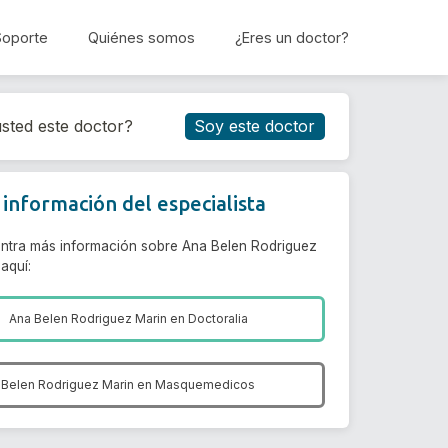
Soporte
Quiénes somos
¿Eres un doctor?
Reservar cita
sted este doctor?
Soy este doctor
información del especialista
ntra más información sobre Ana Belen Rodriguez
aquí:
Ana Belen Rodriguez Marin en
Doctoralia
 Belen Rodriguez Marin en
Masquemedicos