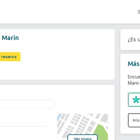
 Marin
¿Es u
r reserva
Más 
Encue
Marin 
Ana
Ver mapa