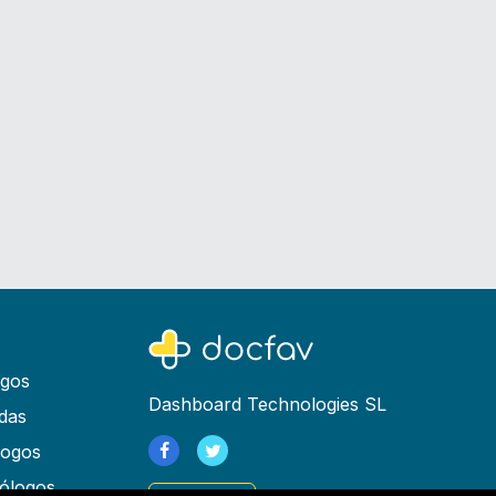
ogos
Dashboard Technologies SL
das
logos
ólogos