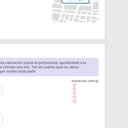
 una valoración sobre el profesional, ajustándote a la
a solicitar una cita. Ten en cuenta que los datos
e visiten este perfil.
Valoración (rating)
( )
( )
( )
( )
( )