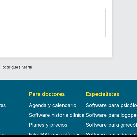
 Rodriguez Marin
Para doctores
Especialistas
tes
Agenda y calendario
Software para psicól
Software historia clínica
Software para logope
Planes y precios
Software para ginecó
cos
ticketBAI para clínicas
Software para dermat