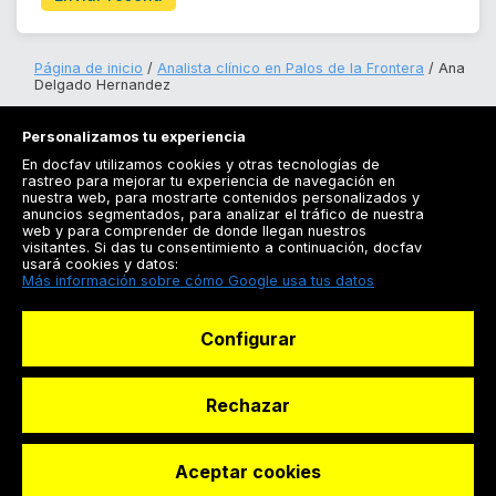
Página de inicio
Analista clínico en Palos de la Frontera
Ana
Delgado Hernandez
Personalizamos tu experiencia
En docfav utilizamos cookies y otras tecnologías de
rastreo para mejorar tu experiencia de navegación en
nuestra web, para mostrarte contenidos personalizados y
anuncios segmentados, para analizar el tráfico de nuestra
Registrarse
web y para comprender de donde llegan nuestros
visitantes. Si das tu consentimiento a continuación, docfav
Docfav
usará cookies y datos:
Más información sobre cómo Google usa tus datos
Recursos
Configurar
Para doctores
Especialistas
Rechazar
Aceptar cookies
© Dashboard Technologies S.L