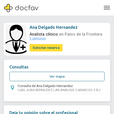
Ana Delgado Hernandez
Analista clínico
en Palos de la Frontera
0 opiniones
Soporte
Solicitar reserva
Quiénes somos
¿Eres un doctor?
Consultas
Ver mapa
Consulta de Ana Delgado Hernandez
Calle JUAN BERMUDEZ LAB.ANALISIS CalleNICOS 5 BJ
Deja tu opinión sobre el profesional