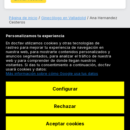
Página de inicio
Ginecólogo en Valladolid
Ana Hernandez
Cesteros
Personalizamos tu experiencia
En docfav utilizamos cookies y otras tecnologías de
rastreo para mejorar tu experiencia de navegación en
nuestra web, para mostrarte contenidos personalizados y
anuncios segmentados, para analizar el tráfico de nuestra
Registrarse
web y para comprender de donde llegan nuestros
visitantes. Si das tu consentimiento a continuación, docfav
Docfav
usará cookies y datos:
Más información sobre cómo Google usa tus datos
Recursos
Configurar
Para doctores
Especialistas
Rechazar
Aceptar cookies
© Dashboard Technologies S.L