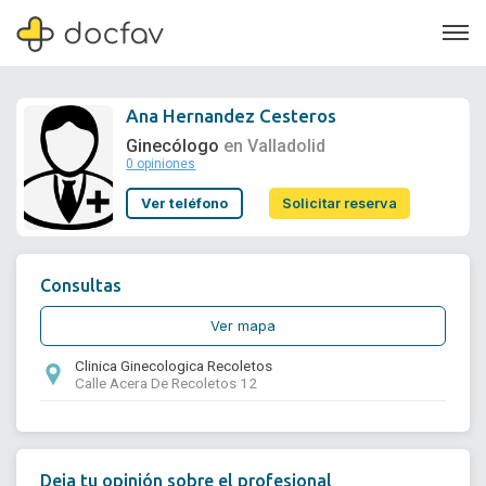
Ana Hernandez Cesteros
Ginecólogo
en Valladolid
0 opiniones
Soporte
Ver teléfono
Solicitar reserva
Quiénes somos
¿Eres un doctor?
Consultas
Ver mapa
Clinica Ginecologica Recoletos
Calle Acera De Recoletos 12
Deja tu opinión sobre el profesional