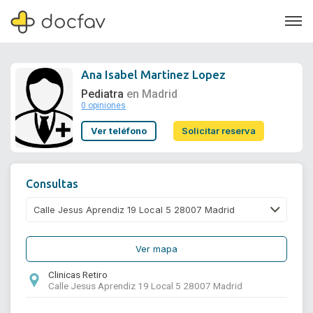
Ana Isabel Martinez Lopez
Pediatra
en Madrid
0 opiniones
Soporte
Ver teléfono
Solicitar reserva
Quiénes somos
¿Eres un doctor?
Consultas
Ver mapa
Clinicas Retiro
Calle Jesus Aprendiz 19 Local 5 28007 Madrid