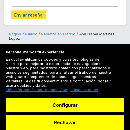
Enviar reseña
Página de inicio
Pediatra en Madrid
Ana Isabel Martinez
Lopez
Personalizamos tu experiencia
En docfav utilizamos cookies y otras tecnologías de
rastreo para mejorar tu experiencia de navegación en
nuestra web, para mostrarte contenidos personalizados y
anuncios segmentados, para analizar el tráfico de nuestra
Registrarse
web y para comprender de donde llegan nuestros
visitantes. Si das tu consentimiento a continuación, docfav
Docfav
usará cookies y datos:
Más información sobre cómo Google usa tus datos
Recursos
Configurar
Para doctores
Especialistas
Rechazar