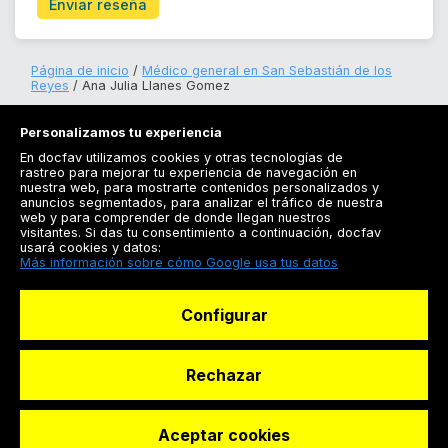
Enviar reseña
Página de inicio
Médico general en San Sebastián de los
Reyes
Ana Julia Llanes Gomez
Personalizamos tu experiencia
En docfav utilizamos cookies y otras tecnologías de
rastreo para mejorar tu experiencia de navegación en
nuestra web, para mostrarte contenidos personalizados y
anuncios segmentados, para analizar el tráfico de nuestra
Registrarse
web y para comprender de donde llegan nuestros
visitantes. Si das tu consentimiento a continuación, docfav
Docfav
usará cookies y datos:
Más información sobre cómo Google usa tus datos
Recursos
Configurar
Para doctores
Especialistas
Rechazar
Aceptar cookies
© Dashboard Technologies S.L