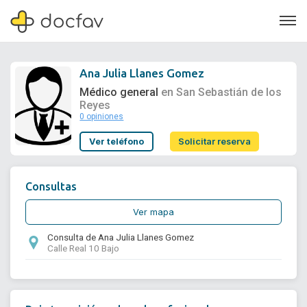
Ana Julia Llanes Gomez
Médico general
en San Sebastián de los
Reyes
0 opiniones
Soporte
Ver teléfono
Solicitar reserva
Quiénes somos
¿Eres un doctor?
Consultas
Ver mapa
Consulta de Ana Julia Llanes Gomez
Calle Real 10 Bajo