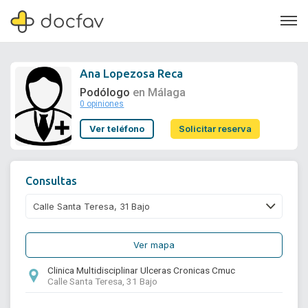
Ana Lopezosa Reca
Podólogo
en Málaga
0 opiniones
Soporte
Ver teléfono
Solicitar reserva
Quiénes somos
¿Eres un doctor?
Consultas
Ver mapa
Clinica Multidisciplinar Ulceras Cronicas Cmuc
Calle Santa Teresa, 31 Bajo