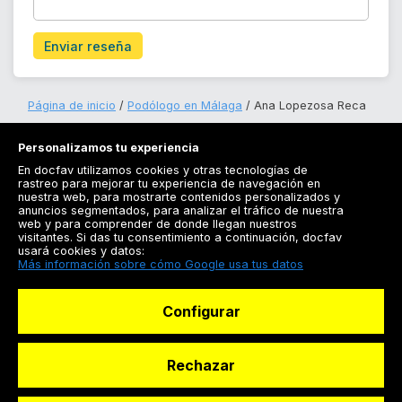
Enviar reseña
Página de inicio
Podólogo en Málaga
Ana Lopezosa Reca
Personalizamos tu experiencia
En docfav utilizamos cookies y otras tecnologías de
rastreo para mejorar tu experiencia de navegación en
nuestra web, para mostrarte contenidos personalizados y
anuncios segmentados, para analizar el tráfico de nuestra
Registrarse
web y para comprender de donde llegan nuestros
visitantes. Si das tu consentimiento a continuación, docfav
Docfav
usará cookies y datos:
Más información sobre cómo Google usa tus datos
Recursos
Configurar
Para doctores
Especialistas
Rechazar