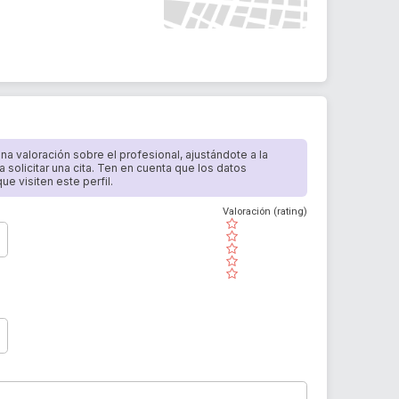
 una valoración sobre el profesional, ajustándote a la
a solicitar una cita. Ten en cuenta que los datos
e visiten este perfil.
Valoración (rating)
( )
( )
( )
( )
( )