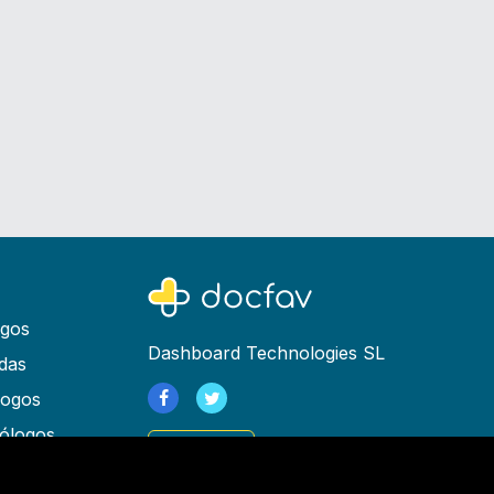
ogos
Dashboard Technologies SL
das
logos
ólogos
Registrarse
as