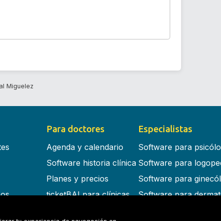
al Miguelez
Para doctores
Especialistas
tes
Agenda y calendario
Software para psicól
Software historia clínica
Software para logope
Planes y precios
Software para ginecó
cos
ticketBAI para clínicas
Software para dermat
s en la nube
Software para dentist