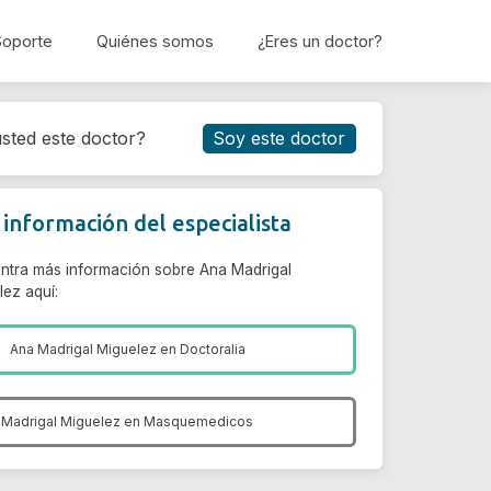
Soporte
Quiénes somos
¿Eres un doctor?
Reservar cita
sted este doctor?
Soy este doctor
información del especialista
ntra más información sobre Ana Madrigal
lez aquí:
Ana Madrigal Miguelez en
Doctoralia
 Madrigal Miguelez en
Masquemedicos