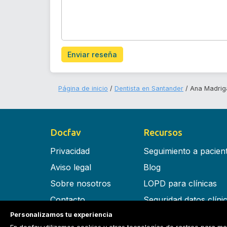
Enviar reseña
Página de inicio
Dentista en Santander
Ana Madrig
Docfav
Recursos
Privacidad
Seguimiento a pacien
Aviso legal
Blog
Sobre nosotros
LOPD para clínicas
Contacto
Seguridad datos clíni
Personalizamos tu experiencia
Términos y condiciones
Software para clínica