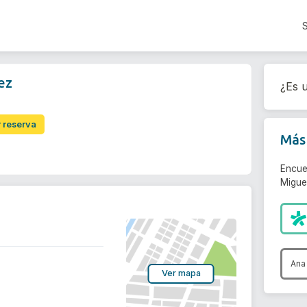
ez
¿Es u
r reserva
Más 
Encue
Migue
Ana
Ver mapa