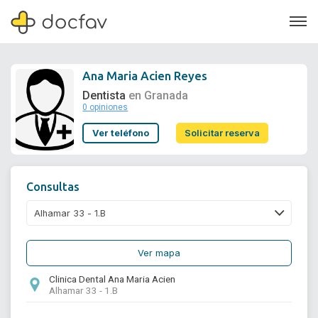
Ana Maria Acien Reyes
Dentista
en Granada
0 opiniones
Soporte
Ver teléfono
Solicitar reserva
Quiénes somos
¿Eres un doctor?
Consultas
Ver mapa
Clinica Dental Ana Maria Acien
Alhamar 33 - 1.B