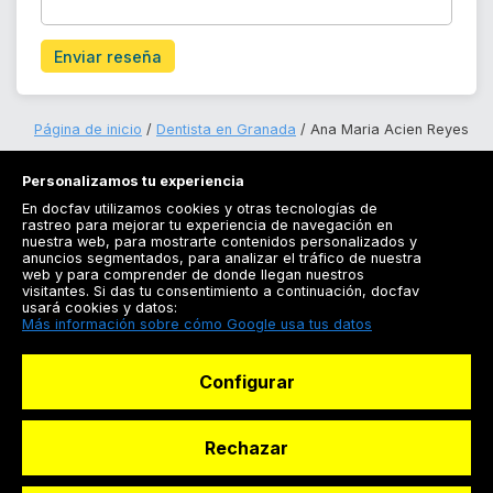
Enviar reseña
Página de inicio
Dentista en Granada
Ana Maria Acien Reyes
Personalizamos tu experiencia
En docfav utilizamos cookies y otras tecnologías de
rastreo para mejorar tu experiencia de navegación en
nuestra web, para mostrarte contenidos personalizados y
anuncios segmentados, para analizar el tráfico de nuestra
Registrarse
web y para comprender de donde llegan nuestros
visitantes. Si das tu consentimiento a continuación, docfav
Docfav
usará cookies y datos:
Más información sobre cómo Google usa tus datos
Recursos
Configurar
Para doctores
Especialistas
Rechazar