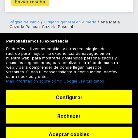
Enviar reseña
Página de inicio
Cirujano general en Almería
Ana Maria
Cazorla Pascual Cazorla Pascual
Personalizamos tu experiencia
En docfav utilizamos cookies y otras tecnologías de
rastreo para mejorar tu experiencia de navegación en
nuestra web, para mostrarte contenidos personalizados y
anuncios segmentados, para analizar el tráfico de nuestra
Registrarse
web y para comprender de donde llegan nuestros
visitantes. Si das tu consentimiento a continuación, docfav
Docfav
usará cookies y datos:
Más información sobre cómo Google usa tus datos
Recursos
Configurar
Para doctores
Especialistas
Rechazar
Aceptar cookies
© Dashboard Technologies S.L