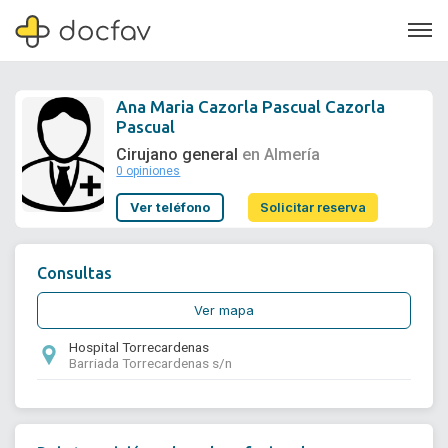
Ana Maria Cazorla Pascual Cazorla
Pascual
Cirujano general
en Almería
0 opiniones
Soporte
Ver teléfono
Solicitar reserva
Quiénes somos
¿Eres un doctor?
Consultas
Ver mapa
Hospital Torrecardenas
Barriada Torrecardenas s/n