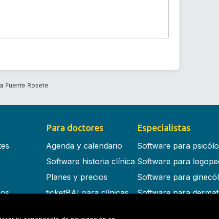
a Fuente Rosete
Para doctores
Especialistas
tes
Agenda y calendario
Software para psicól
Software historia clínica
Software para logope
Planes y precios
Software para ginecó
cos
ticketBAI para clínicas
Software para dermat
s en la nube
Software para dentist