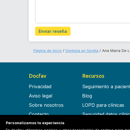
Enviar reseña
Página de inicio
Dentista en Sevilla
Ana Maria De L
Docfav
Recursos
Privacidad
Seguimiento a pacien
Aviso legal
Blog
Sobre nosotros
LOPD para clínicas
Contacto
Seguridad datos clíni
Personalizamos tu experiencia
Términos y condiciones
Software para clínica