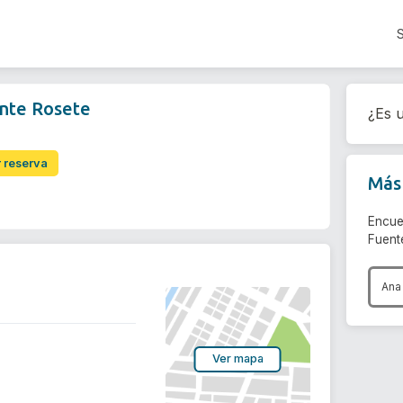
nte Rosete
¿Es u
r reserva
Más 
Encue
Fuent
Ana
Ver mapa