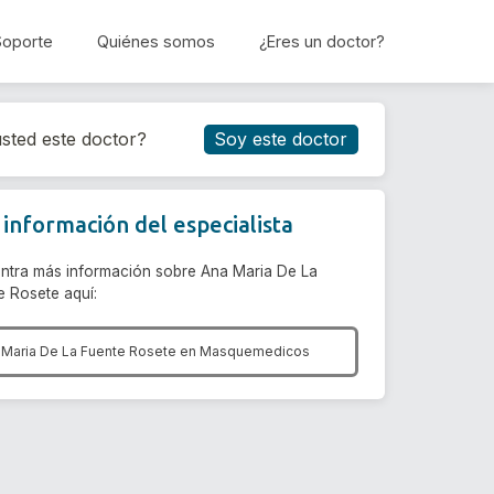
Soporte
Quiénes somos
¿Eres un doctor?
Reservar cita
sted este doctor?
Soy este doctor
información del especialista
ntra más información sobre Ana Maria De La
e Rosete aquí:
 Maria De La Fuente Rosete en
Masquemedicos