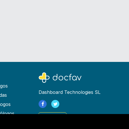
ogos
Dashboard Technologies SL
das
logos
ólogos
Registrarse
as