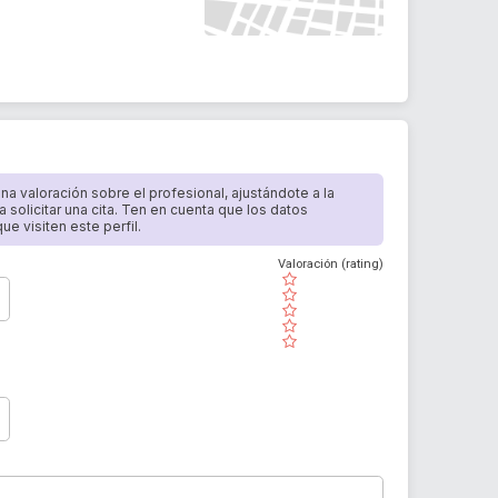
 una valoración sobre el profesional, ajustándote a la
a solicitar una cita. Ten en cuenta que los datos
e visiten este perfil.
Valoración (rating)
( )
( )
( )
( )
( )