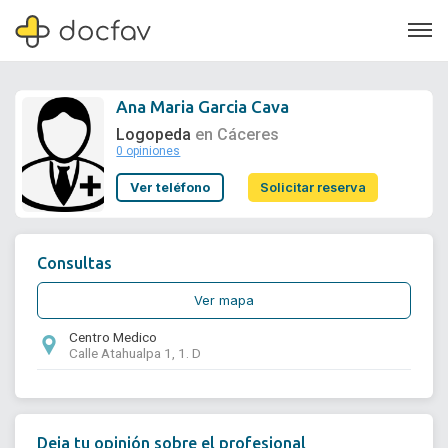
Ana Maria Garcia Cava
Logopeda
en Cáceres
0 opiniones
Soporte
Ver teléfono
Solicitar reserva
Quiénes somos
¿Eres un doctor?
Consultas
Ver mapa
Centro Medico
Calle Atahualpa 1, 1. D
Deja tu opinión sobre el profesional