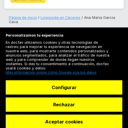
Página de inicio
Logopeda en Cáceres
Ana Maria Garcia
Cava
Personalizamos tu experiencia
En docfav utilizamos cookies y otras tecnologías de
rastreo para mejorar tu experiencia de navegación en
nuestra web, para mostrarte contenidos personalizados y
anuncios segmentados, para analizar el tráfico de nuestra
Registrarse
web y para comprender de donde llegan nuestros
visitantes. Si das tu consentimiento a continuación, docfav
Docfav
usará cookies y datos:
Más información sobre cómo Google usa tus datos
Recursos
Configurar
Para doctores
Especialistas
Rechazar
Aceptar cookies
© Dashboard Technologies S.L