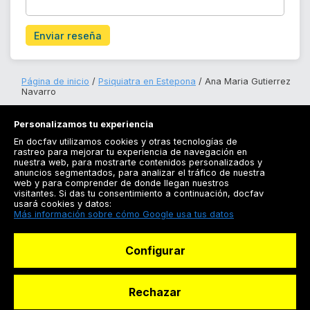
Enviar reseña
Página de inicio
Psiquiatra en Estepona
Ana Maria Gutierrez
Navarro
Personalizamos tu experiencia
En docfav utilizamos cookies y otras tecnologías de
rastreo para mejorar tu experiencia de navegación en
nuestra web, para mostrarte contenidos personalizados y
anuncios segmentados, para analizar el tráfico de nuestra
Registrarse
web y para comprender de donde llegan nuestros
visitantes. Si das tu consentimiento a continuación, docfav
Docfav
usará cookies y datos:
Más información sobre cómo Google usa tus datos
Recursos
Configurar
Para doctores
Especialistas
Rechazar