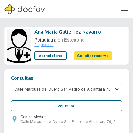
Ana Maria Gutierrez Navarro
Psiquiatra
en Estepona
0 opiniones
Soporte
Ver teléfono
Solicitar reserva
Quiénes somos
¿Eres un doctor?
Consultas
Ver mapa
Centro Medico
Calle Marques del Duero San Pedro de Alcantara 76, 2.