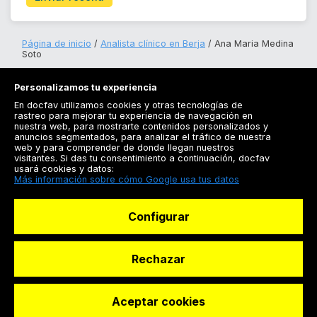
Página de inicio
Analista clínico en Berja
Ana Maria Medina
Soto
Personalizamos tu experiencia
En docfav utilizamos cookies y otras tecnologías de
rastreo para mejorar tu experiencia de navegación en
nuestra web, para mostrarte contenidos personalizados y
anuncios segmentados, para analizar el tráfico de nuestra
Registrarse
web y para comprender de donde llegan nuestros
visitantes. Si das tu consentimiento a continuación, docfav
Docfav
usará cookies y datos:
Más información sobre cómo Google usa tus datos
Recursos
Configurar
Para doctores
Especialistas
Rechazar
Aceptar cookies
© Dashboard Technologies S.L