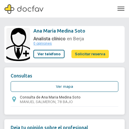
Ana Maria Medina Soto
Analista clínico
en Berja
0 opiniones
Soporte
Ver teléfono
Solicitar reserva
Quiénes somos
¿Eres un doctor?
Consultas
Ver mapa
Consulta de Ana Maria Medina Soto
MANUEL SALMERON, 78 BAJO
Deja tu opinión sobre el profesional