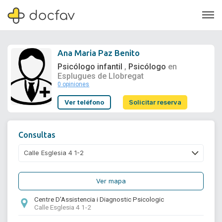
Ana Maria Paz Benito
Psicólogo infantil
Psicólogo
en
,
Esplugues de Llobregat
0 opiniones
Soporte
Ver teléfono
Solicitar reserva
Quiénes somos
¿Eres un doctor?
Consultas
Ver mapa
Centre D'Assistencia i Diagnostic Psicologic
Calle Esglesia 4 1-2