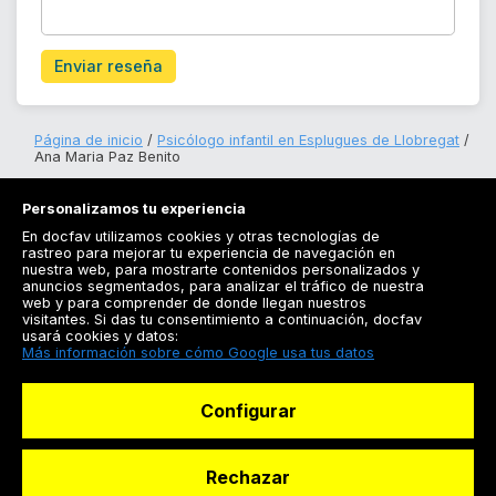
Enviar reseña
Página de inicio
Psicólogo infantil en Esplugues de Llobregat
Ana Maria Paz Benito
Personalizamos tu experiencia
En docfav utilizamos cookies y otras tecnologías de
rastreo para mejorar tu experiencia de navegación en
nuestra web, para mostrarte contenidos personalizados y
anuncios segmentados, para analizar el tráfico de nuestra
Registrarse
web y para comprender de donde llegan nuestros
visitantes. Si das tu consentimiento a continuación, docfav
Docfav
usará cookies y datos:
Más información sobre cómo Google usa tus datos
Recursos
Configurar
Para doctores
Especialistas
Rechazar