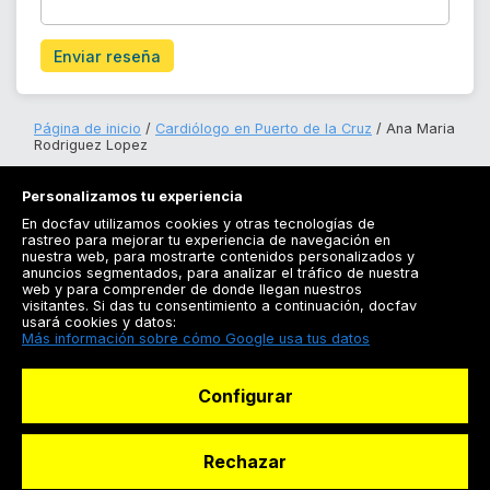
Enviar reseña
Página de inicio
Cardiólogo en Puerto de la Cruz
Ana Maria
Rodriguez Lopez
Personalizamos tu experiencia
En docfav utilizamos cookies y otras tecnologías de
rastreo para mejorar tu experiencia de navegación en
nuestra web, para mostrarte contenidos personalizados y
anuncios segmentados, para analizar el tráfico de nuestra
Registrarse
web y para comprender de donde llegan nuestros
visitantes. Si das tu consentimiento a continuación, docfav
Docfav
usará cookies y datos:
Más información sobre cómo Google usa tus datos
Recursos
Configurar
Para doctores
Especialistas
Rechazar