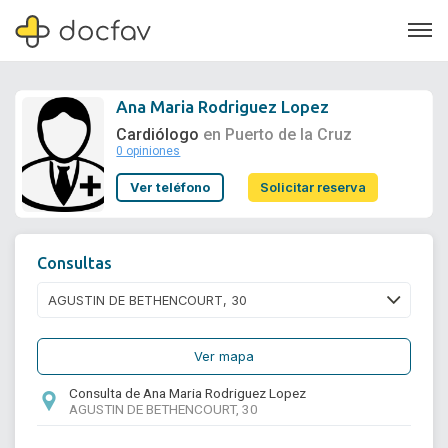
Ana Maria Rodriguez Lopez
Cardiólogo
en Puerto de la Cruz
0 opiniones
Soporte
Ver teléfono
Solicitar reserva
Quiénes somos
¿Eres un doctor?
Consultas
Ver mapa
Consulta de Ana Maria Rodriguez Lopez
AGUSTIN DE BETHENCOURT, 30