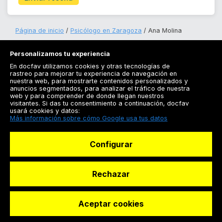
Página de inicio
Psicólogo en Zaragoza
Ana Molina
Personalizamos tu experiencia
En docfav utilizamos cookies y otras tecnologías de
rastreo para mejorar tu experiencia de navegación en
nuestra web, para mostrarte contenidos personalizados y
anuncios segmentados, para analizar el tráfico de nuestra
Registrarse
web y para comprender de donde llegan nuestros
visitantes. Si das tu consentimiento a continuación, docfav
Docfav
usará cookies y datos:
Más información sobre cómo Google usa tus datos
Recursos
Configurar
Para doctores
Especialistas
Rechazar
Aceptar cookies
© Dashboard Technologies S.L
Solicitar reserva