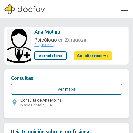
Ana Molina
Psicólogo
en Zaragoza
0 opiniones
Soporte
Ver teléfono
Solicitar reserva
Quiénes somos
¿Eres un doctor?
Consultas
Ver mapa
Consulta de Ana Molina
Maria Lostal 9, 5A
Deja tu opinión sobre el profesional