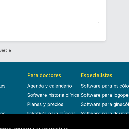
Garcia
Para doctores
Especialistas
tes
Agenda y calendario
Software para psicól
Software historia clínica
Software para logope
Planes y precios
Software para ginecó
cos
ticketBAI para clínicas
Software para dermat
s en la nube
Software para dentist