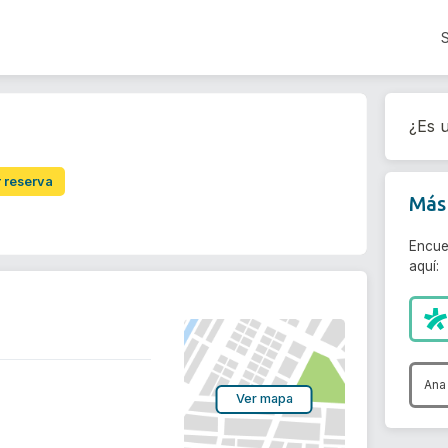
¿Es u
r reserva
Más 
Encue
aquí:
Ana
Ver mapa