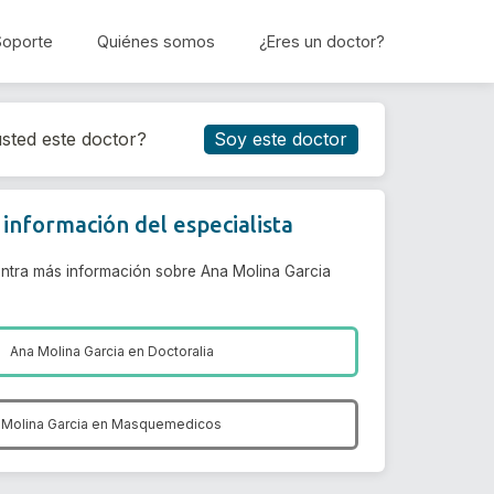
Soporte
Quiénes somos
¿Eres un doctor?
Reservar cita
sted este doctor?
Soy este doctor
información del especialista
ntra más información sobre Ana Molina Garcia
Ana Molina Garcia en
Doctoralia
 Molina Garcia en
Masquemedicos