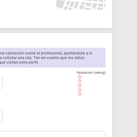
 una valoración sobre el profesional, ajustándote a la
a solicitar una cita. Ten en cuenta que los datos
e visiten este perfil.
Valoración (rating)
( )
( )
( )
( )
( )