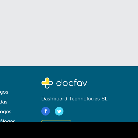
ogos
Dashboard Technologies SL
das
logos
ólogos
Registrarse
as