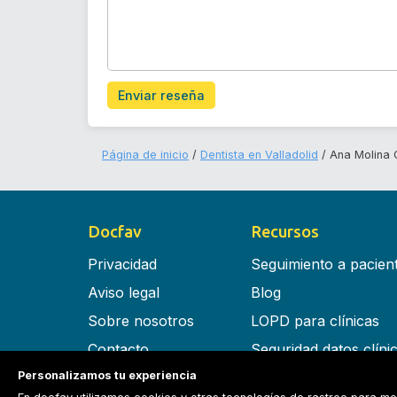
Enviar reseña
Página de inicio
Dentista en Valladolid
Ana Molina 
Docfav
Recursos
Privacidad
Seguimiento a pacien
Aviso legal
Blog
Sobre nosotros
LOPD para clínicas
Contacto
Seguridad datos clíni
Personalizamos tu experiencia
Términos y condiciones
Software para clínica