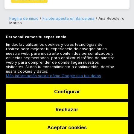
Página de inicio
Fisioterapeuta en Barcelona
Ana Reboleiro
Marino
Personalizamos tu experiencia
En docfav utilizamos cookies y otras tecnologías de
rastreo para mejorar tu experiencia de navegación en
nuestra web, para mostrarte contenidos personalizados y
anuncios segmentados, para analizar el tráfico de nuestra
Registrarse
web y para comprender de donde llegan nuestros
visitantes. Si das tu consentimiento a continuación, docfav
Docfav
usará cookies y datos:
Más información sobre cómo Google usa tus datos
Recursos
Configurar
Para doctores
Especialistas
Rechazar
Aceptar cookies
© Dashboard Technologies S.L