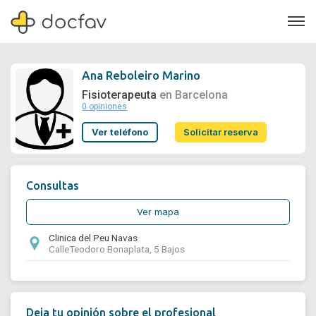
Ana Reboleiro Marino
Fisioterapeuta
en Barcelona
0 opiniones
Soporte
Ver teléfono
Solicitar reserva
Quiénes somos
¿Eres un doctor?
Consultas
Ver mapa
Clinica del Peu Navas
CalleTeodoro Bonaplata, 5 Bajos
Deja tu opinión sobre el profesional