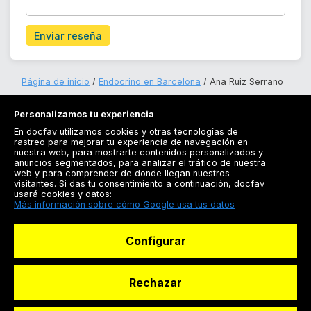
Enviar reseña
Página de inicio
Endocrino en Barcelona
Ana Ruiz Serrano
Personalizamos tu experiencia
En docfav utilizamos cookies y otras tecnologías de
rastreo para mejorar tu experiencia de navegación en
nuestra web, para mostrarte contenidos personalizados y
anuncios segmentados, para analizar el tráfico de nuestra
Registrarse
web y para comprender de donde llegan nuestros
visitantes. Si das tu consentimiento a continuación, docfav
Docfav
usará cookies y datos:
Más información sobre cómo Google usa tus datos
Recursos
Configurar
Para doctores
Especialistas
Rechazar