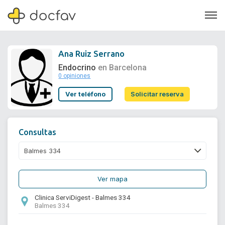
Ana Ruiz Serrano
Endocrino
en Barcelona
0 opiniones
Soporte
Ver teléfono
Solicitar reserva
Quiénes somos
¿Eres un doctor?
Consultas
Ver mapa
Clinica ServiDigest - Balmes 334
Balmes 334