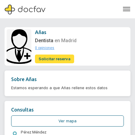
Añas
Dentista
en Madrid
0 opiniones
Soporte
Solicitar reserva
Quiénes somos
¿Eres un doctor?
Sobre
Añas
Estamos esperando a que Añas rellene estos datos
Consultas
Ver mapa
Pérez Méndez