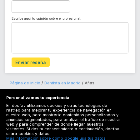
Escribe aquí tu opinión sobre el profesional:
Enviar reseña
Página de inicio
Dentista en Madrid
Añas
Personalizamos tu experiencia
En docfav utilizamos cookies y otras tecnologías de
rastreo para mejorar tu experiencia de navegación en
nuestra web, para mostrarte contenidos personalizados y
anuncios segmentados, para analizar el tráfico de nuestra
Registrarse
web y para comprender de donde llegan nuestros
visitantes. Si das tu consentimiento a continuación, docfav
Docfav
usará cookies y datos:
Más información sobre cómo Google usa tus datos