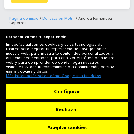
Página de inicio
Dentista en Motril
Andrea Fernandez
Caparros
Personalizamos tu experiencia
En docfav utilizamos cookies y otras tecnologías de
rastreo para mejorar tu experiencia de navegación en
nuestra web, para mostrarte contenidos personalizados y
anuncios segmentados, para analizar el tráfico de nuestra
Registrarse
web y para comprender de donde llegan nuestros
visitantes. Si das tu consentimiento a continuación, docfav
Docfav
usará cookies y datos:
Más información sobre cómo Google usa tus datos
Recursos
Configurar
Para doctores
Especialistas
Rechazar
Aceptar cookies
© Dashboard Technologies S.L