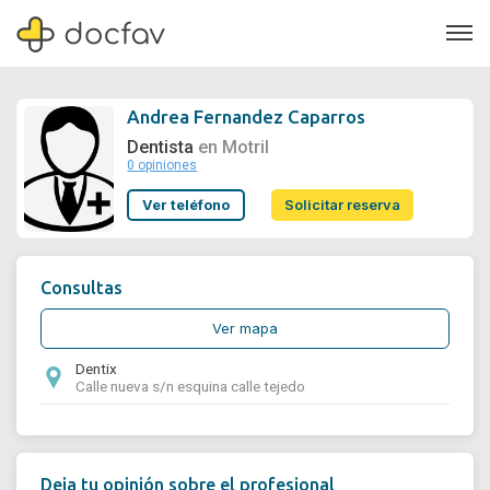
Andrea Fernandez Caparros
Dentista
en Motril
0 opiniones
Soporte
Ver teléfono
Solicitar reserva
Quiénes somos
¿Eres un doctor?
Consultas
Ver mapa
Dentix
Calle nueva s/n esquina calle tejedo
Deja tu opinión sobre el profesional