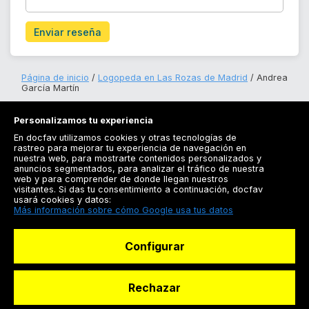
Enviar reseña
Página de inicio
Logopeda en Las Rozas de Madrid
Andrea
García Martín
Personalizamos tu experiencia
En docfav utilizamos cookies y otras tecnologías de
rastreo para mejorar tu experiencia de navegación en
nuestra web, para mostrarte contenidos personalizados y
anuncios segmentados, para analizar el tráfico de nuestra
Registrarse
web y para comprender de donde llegan nuestros
visitantes. Si das tu consentimiento a continuación, docfav
Docfav
usará cookies y datos:
Más información sobre cómo Google usa tus datos
Recursos
Configurar
Para doctores
Especialistas
Rechazar