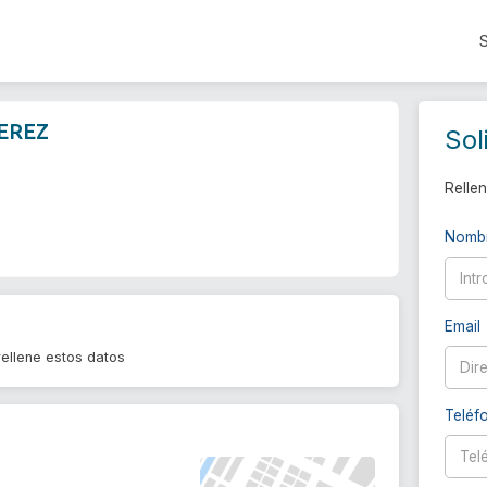
EREZ
Sol
Rellen
Nomb
Email
llene estos datos
Teléf