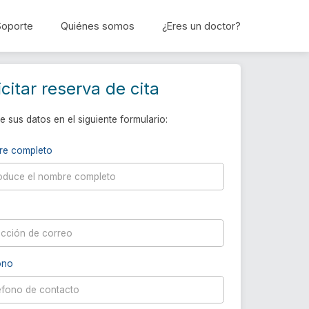
Soporte
Quiénes somos
¿Eres un doctor?
Reservar cita
icitar reserva de cita
e sus datos en el siguiente formulario:
re completo
ono