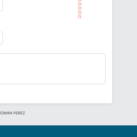
( )
( )
( )
( )
UZMAN PEREZ